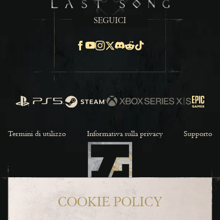
SEGUICI
Facebook
Youtube
Instagram
X
Discord
Reddit
TikTok
PlayStation
Steam
Xbox Series X/S
Epic Ga
Termini di utilizzo
Informativa sulla privacy
Supporto
COOKIE POLICY