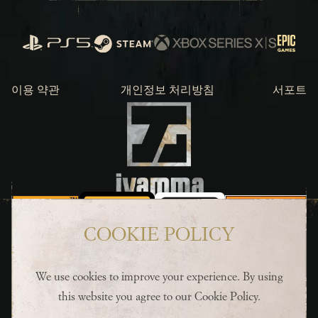
PlayStation
Steam
Xbox Series X/S
Epic Ga
이용 약관 
개인정보 처리방침
서포트
COOKIE POLICY
© 2025 “Enotria” is a registered trademark of Jyamma Games S.r.l. All rights
reserved. “Jyamma Games” is a registered trademark of Jyamma Games S.r.l.
We use cookies to improve your experience. By using
All rights reserved. ©2024 Jyamma Games ©Enotria: The Last Song.
this website you agree to our
Cookie Policy
.
Additional copyright and trademark rights reserved by their respective
owners.